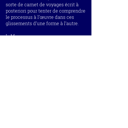
sorte de carnet de voyages écrit à
posteriori pour tenter de comprendre
le processus à l’œuvre dans ces
glissements d’une forme à l’autre.
L. M.
Contact :
Pour contacter directement Laurent Mauvignier,
on peut envoyer un courriel aux Éditions de Minuit,
à :
presse@leseditionsdeminuit.fr
qui feront
suivre. Ou par voie postale : Laurent Mauvignier,
les Éditions de Minuit, 7, rue Bernard-Palissy
75006 PARIS.
Agent : Isabelle de la Patelière - UBBA - 3, rue de
Turbigo, 75001 PARIS -
info@ubba.eu
Archives :