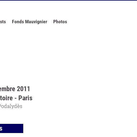
sts
Fonds Mauvignier
Photos
cembre 2011
oire - Paris
 Podalydès
s