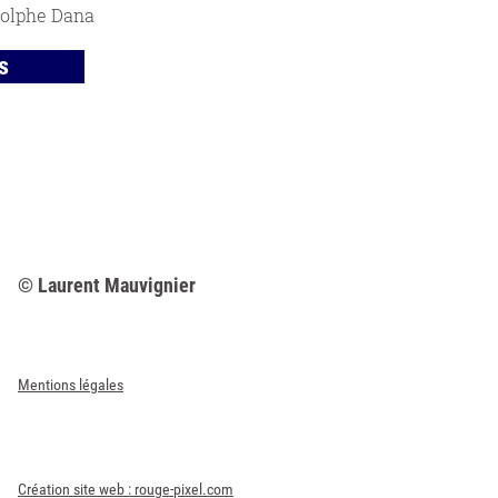
dolphe Dana
s
© Laurent Mauvignier
Mentions légales
Création site web : rouge-pixel.com