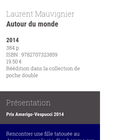
Laurent Mauvignier
Autour du monde
2014
384 p.
ISBN :
9782707323859
19.50 €
Réédition dans la collection de
poche double
Présentation
Prix Amerigo-Vespucci 2014
Rencontrer une fille tatouée au