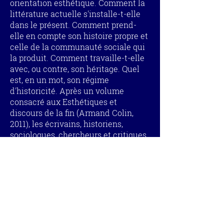
orientation esthétique. Comment la
littérature actuelle s'installe-t-elle
dans le présent. Comment prend-
elle en compte son histoire propre et
celle de la communauté sociale qui
la produit. Comment travaille-t-elle
avec, ou contre, son héritage. Quel
est, en un mot, son régime
d'historicité. Après un volume
consacré aux Esthétiques et
discours de la fin (Armand Colin,
2011), les écrivains, historiens,
sociologues, chercheurs et critiques
littéraires ici réunis, entreprennent
ainsi d'identifier comme tel le
moment contemporain.
Contact :