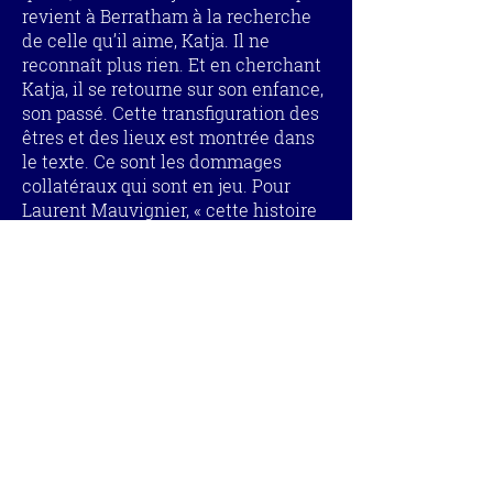
revient à Berratham à la recherche
de celle qu’il aime, Katja. Il ne
reconnaît plus rien. Et en cherchant
Katja, il se retourne sur son enfance,
son passé. Cette transfiguration des
êtres et des lieux est montrée dans
le texte. Ce sont les dommages
collatéraux qui sont en jeu. Pour
Laurent Mauvignier, « cette histoire
est également l’onde de choc de la
violence, de la mémoire meurtrie, de
l’instinct de survie ». À la danse
d’Angelin Preljocaj d’apaiser les
plaies. Pour Katja. Pour nous.
Philippe Noisette
Pour le programme de la saison
2015/2016 du Théâtre National de
Chaillot