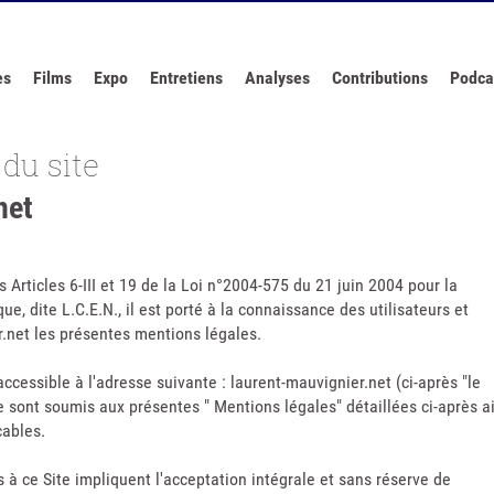
es
Films
Expo
Entretiens
Analyses
Contributions
Podca
du site
net
Articles 6-III et 19 de la Loi n°2004-575 du 21 juin 2004 pour la
, dite L.C.E.N., il est porté à la connaissance des utilisateurs et
r.net les présentes mentions légales.
accessible à l'adresse suivante : laurent-mauvignier.net (ci-après "le
Site sont soumis aux présentes " Mentions légales" détaillées ci-après a
cables.
ès à ce Site impliquent l'acceptation intégrale et sans réserve de